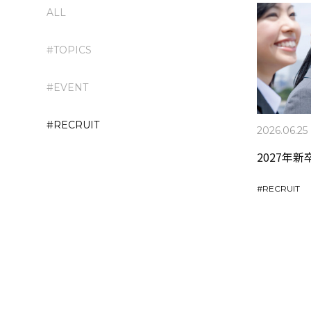
ALL
#TOPICS
#EVENT
#RECRUIT
2026.06.25
2027年
#
RECRUIT