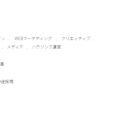
イン
WEBマーケティング
クリエィティブ
メディア
ハウジング運営
革
中途採用